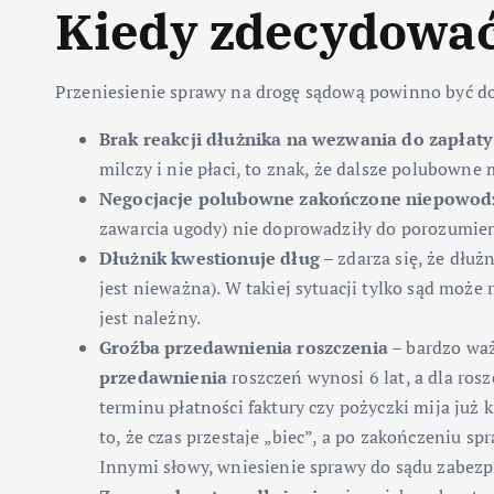
Kiedy zdecydować
Przeniesienie sprawy na drogę sądową powinno być dob
Brak reakcji dłużnika na wezwania do zapłaty
milczy i nie płaci, to znak, że dalsze polubown
Negocjacje polubowne zakończone niepowo
zawarcia ugody) nie doprowadziły do porozumien
Dłużnik kwestionuje dług
– zdarza się, że dłuż
jest nieważna). W takiej sytuacji tylko sąd może
jest należny.
Groźba przedawnienia roszczenia
– bardzo waż
przedawnienia
roszczeń wynosi 6 lat, a dla ros
terminu płatności faktury czy pożyczki mija już k
to, że czas przestaje „biec”, a po zakończeniu 
Innymi słowy, wniesienie sprawy do sądu zabezp