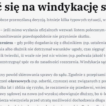
 się na windykację 
rze przemyślaną decyzją. Istnieje kilka typowych sytuacji, 
– jeśli mimo wysłania oficjalnych wezwań listem poleconym 
e monitowanie prawdopodobnie nie przyniesie skutku.
dzeniem
– gdy próby dogadania się z dłużnikiem (np. ustaleni
ia albo dłużnik nie dotrzymał warunków ugody, czas sięgnąć
nik twierdzi, iż wcale nie jest nic winien (np. podważa jakość 
 rozstrzygnąć spór co do zasadności roszczenia. Windykacja s
ny powód skierowania sprawy do sądu. Zgodnie z przepisami 
zczeń
okresowych
(np. odsetki, czynsze) oraz związanych z pr
ilka lat i zbliża się ryzyko, że roszczenie się przedawni, wni
sprawy sądowej na nowo (od wyroku) obowiązuje dłuższy, bo 6-
iecza wierzyciela przed utratą możliwości dochodzenia długu