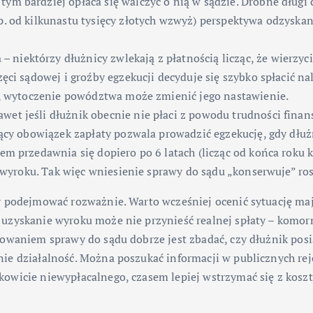
tym bardziej opłaca się walczyć o nią w sądzie. Drobne dług
. od kilkunastu tysięcy złotych wzwyż) perspektywa odzyskan
a
– niektórzy dłużnicy zwlekają z płatnością licząc, że wierzy
ęci sądowej i groźby egzekucji decyduje się szybko spłacić n
za, wytoczenie powództwa może zmienić jego nastawienie.
awet jeśli dłużnik obecnie nie płaci z powodu trudności fi
jący obowiązek zapłaty pozwala prowadzić egzekucję, gdy dłuż
em przedawnia się dopiero po 6 latach (licząc od końca roku
z wyroku. Tak więc wniesienie sprawy do sądu „konserwuje” ros
y podejmować rozważnie. Warto wcześniej ocenić sytuację mają
 uzyskanie wyroku może nie przynieść realnej spłaty – komor
rowaniem sprawy do sądu dobrze jest zbadać, czy dłużnik pos
e działalność. Można poszukać informacji w publicznych rejes
kowicie niewypłacalnego, czasem lepiej wstrzymać się z kos