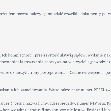
ożeniem pozwu należy zgromadzić wszelkie dokumenty potwier
. Ich kompletność i przejrzystość ułatwią sądowi wydanie na
r udowodnienia roszczenia spoczywa na wierzycielu (powodzie).
nie oznaczyć strony postępowania – Ciebie (wierzyciela, pow
ieszkania lub zameldowania. Warto także znać numer PESEL (
darczej): pełna nazwa firmy, adres siedziby, numer NIP oraz
ściwy adres i status firmy (np. czy nie jest w likwidacji lub 