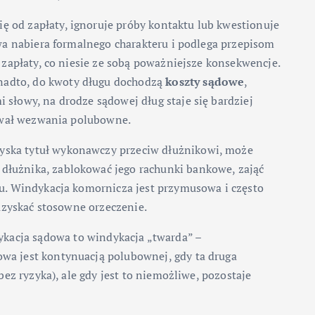
ę od zapłaty, ignoruje próby kontaktu lub kwestionuje
awa nabiera formalnego charakteru i podlega przepisom
 zapłaty, co niesie ze sobą poważniejsze konsekwencje.
onadto, do kwoty długu dochodzą
koszty sądowe
,
 słowy, na drodze sądowej dług staje się bardziej
rował wezwania polubowne.
uzyska tytuł wykonawczy przeciw dłużnikowi, może
dłużnika, zablokować jego rachunki bankowe, zająć
gu. Windykacja komornicza jest przymusowa i często
 uzyskać stosowne orzeczenie.
ykacja sądowa to windykacja „twarda” –
owa jest kontynuacją polubownej, gdy ta druga
bez ryzyka), ale gdy jest to niemożliwe, pozostaje