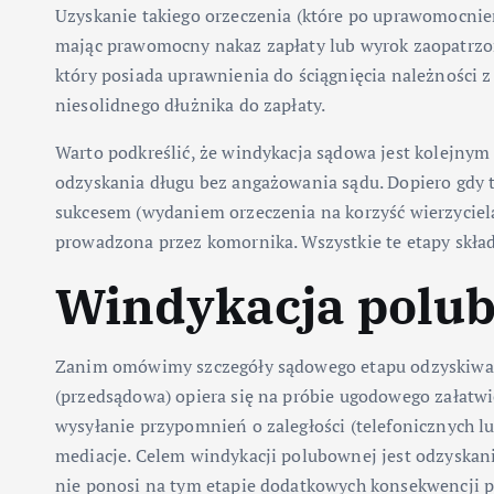
Uzyskanie takiego orzeczenia (które po uprawomocnieni
mając prawomocny nakaz zapłaty lub wyrok zaopatrz
który posiada uprawnienia do ściągnięcia należności
niesolidnego dłużnika do zapłaty.
Warto podkreślić, że windykacja sądowa jest kolejny
odzyskania długu bez angażowania sądu. Dopiero gdy t
sukcesem (wydaniem orzeczenia na korzyść wierzyciela)
prowadzona przez komornika. Wszystkie te etapy skład
Windykacja polu
Zanim omówimy szczegóły sądowego etapu odzyskiwan
(przedsądowa) opiera się na próbie ugodowego załatwie
wysyłanie przypomnień o zaległości (telefonicznych l
mediacje. Celem windykacji polubownej jest odzyskani
nie ponosi na tym etapie dodatkowych konsekwencji p