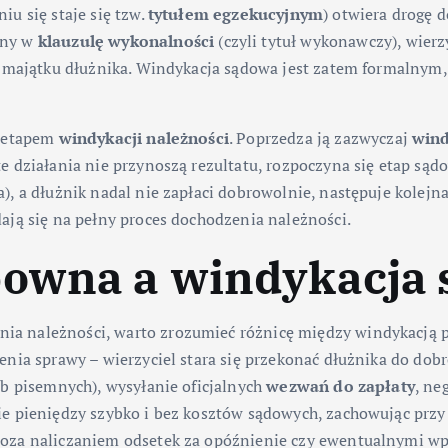
u się staje się tzw.
tytułem egzekucyjnym
) otwiera drogę 
ony w
klauzulę wykonalności
(czyli tytuł wykonawczy), wier
 z majątku dłużnika. Windykacja sądowa jest zatem formalny
m etapem
windykacji należności
. Poprzedza ją zazwyczaj
wind
e działania nie przynoszą rezultatu, rozpoczyna się etap sąd
, a dłużnik nadal nie zapłaci dobrowolnie, następuje kolejna
ają się na pełny proces dochodzenia należności.
bowna a windykacja
ia należności, warto zrozumieć różnicę między windykacją
nia sprawy – wierzyciel stara się przekonać dłużnika do dob
ub pisemnych), wysyłanie oficjalnych
wezwań do zapłaty
, ne
e pieniędzy szybko i bez kosztów sądowych, zachowując przy
oza naliczaniem odsetek za opóźnienie czy ewentualnymi wp