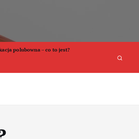
acja polubowna – co to jest?
?