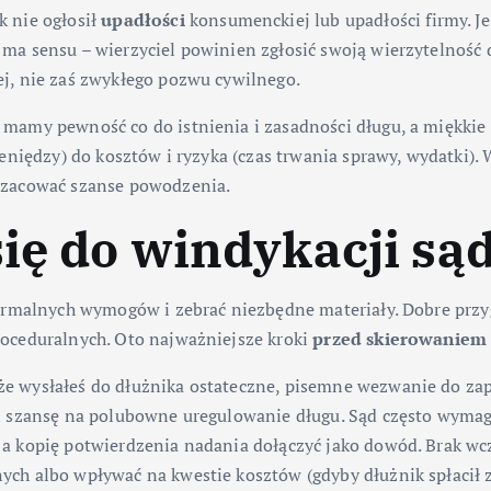
 nie ogłosił
upadłości
konsumenckiej lub upadłości firmy. Je
ma sensu – wierzyciel powinien zgłosić swoją wierzytelność
j, nie zaś zwykłego pozwu cywilnego.
mamy pewność co do istnienia i zasadności długu, a miękkie
eniędzy) do kosztów i ryzyka (czas trwania sprawy, wydatki).
szacować szanse powodzenia.
ię do windykacji są
formalnych wymogów i zebrać niezbędne materiały. Dobre prz
oceduralnych. Oto najważniejsze kroki
przed skierowaniem
że wysłałeś do dłużnika ostateczne, pisemne wezwanie do zap
i szansę na polubowne uregulowanie długu. Sąd często wymag
a kopię potwierdzenia nadania dołączyć jako dowód. Brak w
ch albo wpływać na kwestie kosztów (gdyby dłużnik spłacił 