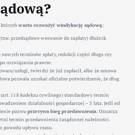
sądową?
w których
warto rozważyć windykację sądową
:
(tzw. przedsądowe wezwanie do zapłaty) dłużnik
a nowych terminów spłaty, redukcji części długu czy
 po rozwiązania prawne.
towaru/usługi, twierdzi że już zapłacił, albo że umowa
ądowa pozwala uzyskać oficjalne potwierdzenie, że dług
(art. 118 kodeksu cywilnego) standardowy termin
owadzeniem działalności gospodarczej – 3 lata. Jeśli od
esienie pozwu
przerywa bieg przedawnienia
. Oznacza
letni termin przedawnienia zasądzonej należności.
 z powodu upływu czasu.