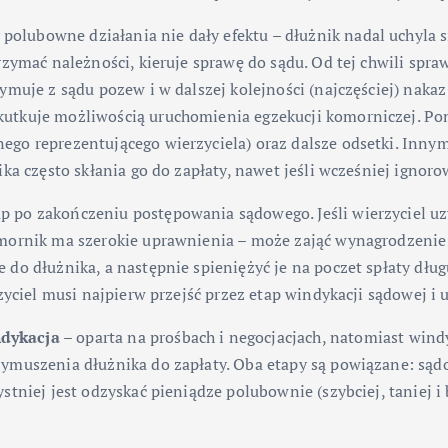
olubowne działania nie dały efektu – dłużnik nadal uchyla si
rzymać należności, kieruje sprawę do sądu. Od tej chwili spr
ymuje z sądu pozew i w dalszej kolejności (najczęściej) nakaz
kutkuje możliwością uruchomienia egzekucji komorniczej. P
o reprezentującego wierzyciela) oraz dalsze odsetki. Innymi
ika często skłania go do zapłaty, nawet jeśli wcześniej igno
tap po zakończeniu postępowania sądowego. Jeśli wierzyciel 
omornik ma szerokie uprawnienia – może zająć wynagrodzenie 
 do dłużnika, a następnie spieniężyć je na poczet spłaty dłu
rzyciel musi najpierw przejść przez etap windykacji sądowej i
dykacja
– oparta na prośbach i negocjacjach, natomiast wind
ymuszenia dłużnika do zapłaty. Oba etapy są powiązane: sąd
tniej jest odzyskać pieniądze polubownie (szybciej, taniej i 