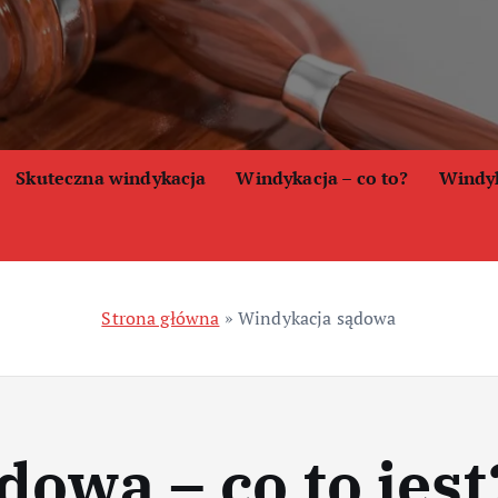
Skuteczna windykacja
Windykacja – co to?
Windyk
Strona główna
»
Windykacja sądowa
owa – co to jest