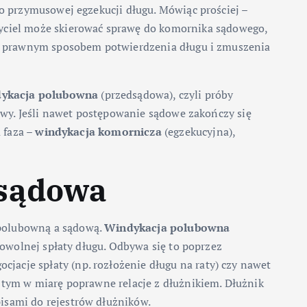
do przymusowej egzekucji długu. Mówiąc prościej –
zyciel może skierować sprawę do komornika sądowego,
m, prawnym sposobem potwierdzenia długu i zmuszenia
ykacja polubowna
(przedsądowa), czyli próby
owy. Jeśli nawet postępowanie sądowe zakończy się
 faza –
windykacja komornicza
(egzekucyjna),
 sądowa
 polubowną a sądową.
Windykacja polubowna
rowolnej spłaty długu. Odbywa się to poprzez
gocjacje spłaty (np. rozłożenie długu na raty) czy nawet
 tym w miarę poprawne relacje z dłużnikiem. Dłużnik
isami do rejestrów dłużników.