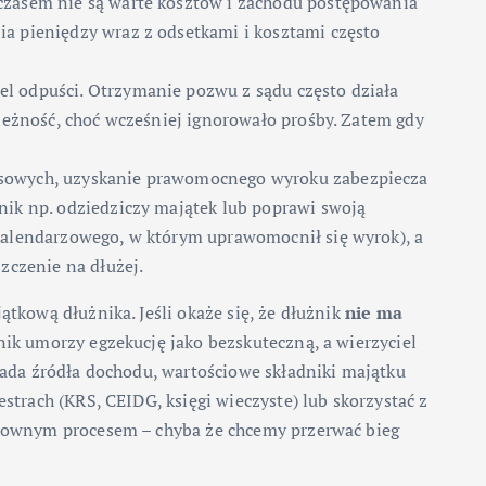
i czasem nie są warte kosztów i zachodu postępowania
ia pieniędzy wraz z odsetkami i kosztami często
ciel odpuści. Otrzymanie pozwu z sądu często działa
ależność, choć wcześniej ignorowało prośby. Zatem gdy
nansowych, uzyskanie prawomocnego wyroku zabezpiecza
nik np. odziedziczy majątek lub poprawi swoją
 kalendarzowego, w którym uprawomocnił się wyrok), a
zczenie na dłużej.
tkową dłużnika. Jeśli okaże się, że dłużnik
nie ma
nik umorzy egzekucję jako bezskuteczną, a wierzyciel
iada źródła dochodu, wartościowe składniki majątku
trach (KRS, CEIDG, księgi wieczyste) lub skorzystać z
ztownym procesem – chyba że chcemy przerwać bieg