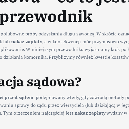
przewodnik
gdy polubowne próby odzyskania długu zawodzą. W skrócie ozn
ok lub
nakaz zapłaty
, a w konsekwencji móc przymusowo wyeg
mplikowanie. W niniejszym przewodniku wyjaśniamy krok po kr
 po działania komornika. Przybliżymy również kwestie kosztów
acja sądowa?
ci przed sądem
, podejmowany wtedy, gdy zawiodą metody pol
waniu sprawy do sądu przez wierzyciela (lub działającą w je
u. Tym orzeczeniem najczęściej jest
nakaz zapłaty
wydany w 