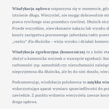
Windykacja sądowa
rozpoczyna się w momencie, gdy p
istnienie długu. Wierzyciel, nie mogąc dobrowolnie ot
prawa cywilnego oraz procedury cywilnej. Dłużnik otrz
Przede wszystkim, niewykonanie nakazu lub wyroku s
koszty zastępstwa procesowego (adwokata/radcy prawneg
„realny” dla dłużnika – wizja wyroku i działań komorn
Windykacja egzekucyjna (komornicza)
to z kolei e
złożyć u komornika wniosek o wszczęcie egzekucji. K
ruchomości (np. samochód) czy nieruchomości należące
nieprzyjemna dla dłużnika, ale by do niej doszło, wie
Podsumowując, windykacja polubowna to
miękka win
wykorzystująca aparat wymiaru sprawiedliwości do prz
zawiedzie. Z punktu widzenia wierzyciela zawsze korzys
droga sądowa.