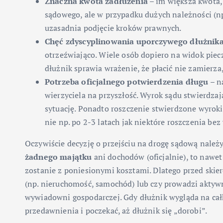
Znaczna kwota zadłużenia
– im większa kwota, 
sądowego, ale w przypadku dużych należności (np
uzasadnia podjęcie kroków prawnych.
Chęć zdyscyplinowania uporczywego dłużnik
otrzeźwiająco. Wiele osób dopiero na widok piecz
dłużnik sprawia wrażenie, że płacić nie zamier
Potrzeba oficjalnego potwierdzenia długu
– n
wierzyciela na przyszłość. Wyrok sądu stwierdza
sytuację. Ponadto roszczenie stwierdzone wyroki
nie np. po 2-3 latach jak niektóre roszczenia be
Oczywiście decyzję o przejściu na drogę sądową należ
żadnego majątku
ani dochodów (oficjalnie), to nawet
zostanie z poniesionymi kosztami. Dlatego przed skie
(np. nieruchomość, samochód) lub czy prowadzi aktywni
wywiadowni gospodarczej. Gdy dłużnik wygląda na cał
przedawnienia i poczekać, aż dłużnik się „dorobi”.