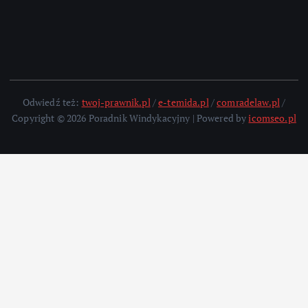
Odwiedź też:
twoj-prawnik.pl
/
e-temida.pl
/
comradelaw.pl
/
Copyright © 2026 Poradnik Windykacyjny | Powered by
icomseo.pl