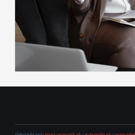
Odwiedź też:
twoj-prawnik.pl
/
e-temida.pl
/
comradel