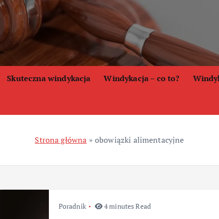
Skuteczna windykacja
Windykacja – co to?
Windyk
Strona główna
»
obowiązki alimentacyjne
Poradnik
4 minutes Read