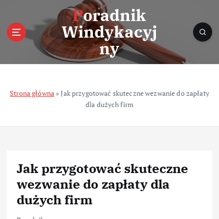
S
Poradnik
k
Windykacyj
i
p
ny
t
o
c
o
Strona główna
»
Jak przygotować skuteczne wezwanie do zapłaty
n
dla dużych firm
t
e
n
t
Jak przygotować skuteczne
wezwanie do zapłaty dla
dużych firm