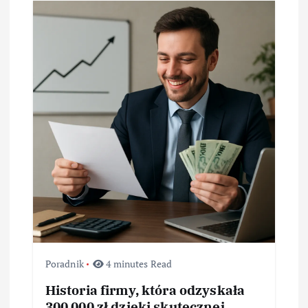
j
a
w
p
i
s
u
Poradnik
4 minutes Read
Historia firmy, która odzyskała
300 000 zł dzięki skutecznej