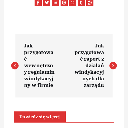
N
Jak
Jak
a
przygotowa
przygotowa
ć
ć raport z
w
wewnętrzn
działań
y regulamin
windykacyj
i
windykacyj
nych dla
ny w firmie
zarządu
g
a
Dowiedz się więcej
c