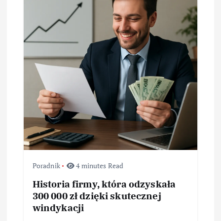
w
p
i
s
u
Poradnik
4 minutes Read
Historia firmy, która odzyskała
300 000 zł dzięki skutecznej
windykacji