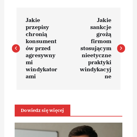
N
Jakie
Jakie
a
przepisy
sankcje
chronią
grożą
w
konsument
firmom
ów przed
stosującym
i
agresywny
nieetyczne
mi
praktyki
windykator
windykacyj
g
ami
ne
a
c
Dowiedz się więcej
j
a