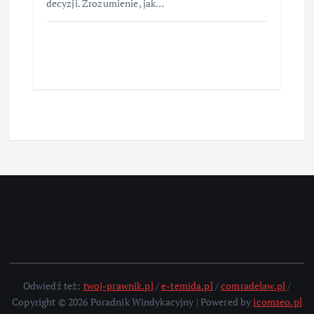
decyzji. Zrozumienie, jak…
Odwiedź też:
twoj-prawnik.pl
/
e-temida.pl
/
comradelaw.pl
/
Copyright © 2026 Poradnik Windykacyjny | Powered by
icomseo.pl