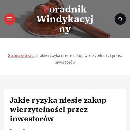
S
Poradnik
k
Windykacyj
i
p
ny
t
o
c
o
Strona główna
»
Jakie ryzyka niesie zakup wierzytelności przez
n
inwestorów
t
e
n
t
Jakie ryzyka niesie zakup
wierzytelności przez
inwestorów