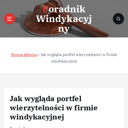
S
Poradnik
k
Windykacyj
i
p
ny
t
o
c
o
Strona główna
»
Jak wygląda portfel wierzytelności w firmie
n
windykacyjnej
t
e
n
t
Jak wygląda portfel
wierzytelności w firmie
windykacyjnej