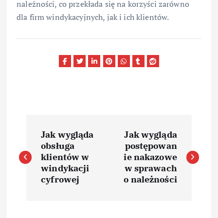
należności, co przekłada się na korzyści zarówno
dla firm windykacyjnych, jak i ich klientów.
N
Jak wygląda
Jak wygląda
a
obsługa
postępowan
klientów w
ie nakazowe
w
windykacji
w sprawach
cyfrowej
o należności
i