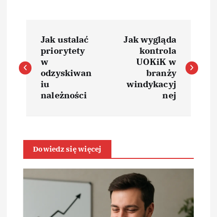
N
Jak ustalać
Jak wygląda
a
priorytety
kontrola
w
UOKiK w
w
odzyskiwan
branży
iu
windykacyj
i
należności
nej
g
a
Dowiedz się więcej
c
j