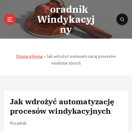
S
Poradnik
k
Windykacyj
i
p
ny
t
o
c
o
Strona główna
»
Jak wdrożyć automatyzację procesów
n
windykacyjnych
t
e
n
t
Jak wdrożyć automatyzację
procesów windykacyjnych
Poradnik