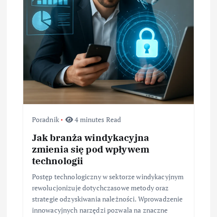
Poradnik
4 minutes Read
Jak branża windykacyjna
zmienia się pod wpływem
technologii
Postęp technologiczny w sektorze windykacyjnym
rewolucjonizuje dotychczasowe metody oraz
strategie odzyskiwania należności. Wprowadzenie
innowacyjnych narzędzi pozwala na znaczne