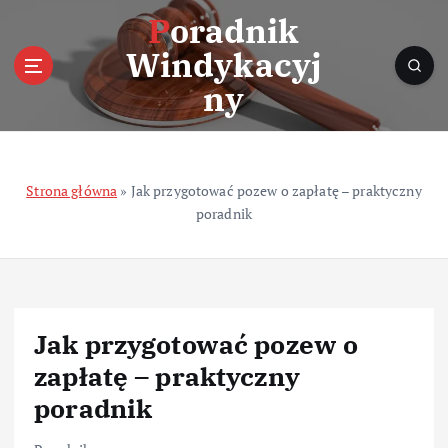
S
Poradnik
k
Windykacyj
i
p
ny
t
o
c
o
Strona główna
»
Jak przygotować pozew o zapłatę – praktyczny
n
poradnik
t
e
n
t
Jak przygotować pozew o
zapłatę – praktyczny
poradnik