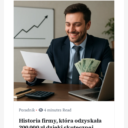
a
w
p
i
s
u
Poradnik
4 minutes Read
Historia firmy, która odzyskała
300 000 zł dzięki skutecznej