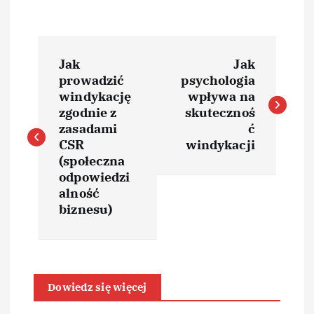
N
Jak
Jak
a
prowadzić
psychologia
windykację
wpływa na
w
zgodnie z
skutecznoś
zasadami
ć
i
CSR
windykacji
(społeczna
odpowiedzi
g
alność
biznesu)
a
c
j
Dowiedz się więcej