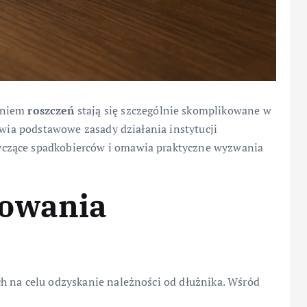
eniem
roszczeń
stają się szczególnie skomplikowane w
awia podstawowe zasady działania instytucji
czące spadkobierców i omawia praktyczne wyzwania
powania
h na celu odzyskanie należności od dłużnika. Wśród