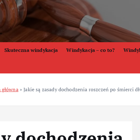
Skuteczna windykacja
Windykacja – co to?
Windyk
a główna
»
Jakie są zasady dochodzenia roszczeń po śmierci d
dy dochodzenia