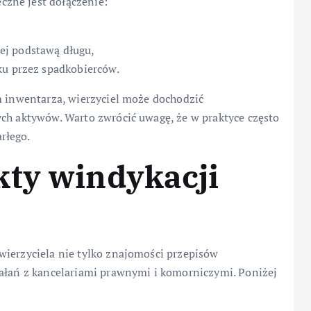
zne jest dołączenie:
ej podstawą długu,
ku przez spadkobierców.
m inwentarza, wierzyciel może dochodzić
ych aktywów. Warto zwrócić uwagę, że w praktyce często
rłego.
kty windykacji
wierzyciela nie tylko znajomości przepisów
iałań z kancelariami prawnymi i komorniczymi. Poniżej