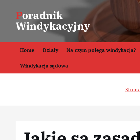
S
Poradnik
k
i
Windykacyjny
p
t
o
Home
Działy
Na czym polega windykacja?
c
o
Windykacja sądowa
n
t
e
Stron
n
t
Jakie są zasa