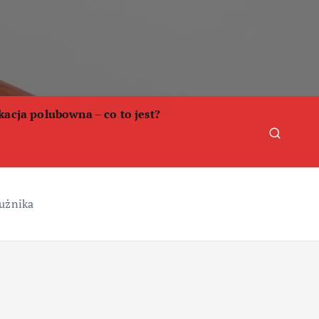
acja polubowna – co to jest?
łużnika