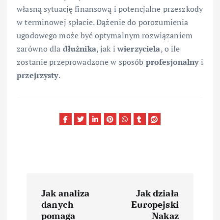
własną sytuację finansową i potencjalne przeszkody
w terminowej spłacie. Dążenie do porozumienia
ugodowego może być optymalnym rozwiązaniem
zarówno dla
dłużnika
, jak i
wierzyciela
, o ile
zostanie przeprowadzone w sposób
profesjonalny
i
przejrzysty
.
N
Jak analiza
Jak działa
a
danych
Europejski
pomaga
Nakaz