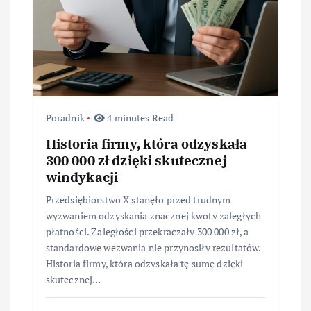
i
s
u
Poradnik
4 minutes Read
Historia firmy, która odzyskała
300 000 zł dzięki skutecznej
windykacji
Przedsiębiorstwo X stanęło przed trudnym
wyzwaniem odzyskania znacznej kwoty zaległych
płatności. Zaległości przekraczały 300 000 zł, a
standardowe wezwania nie przynosiły rezultatów.
Historia firmy, która odzyskała tę sumę dzięki
skutecznej…