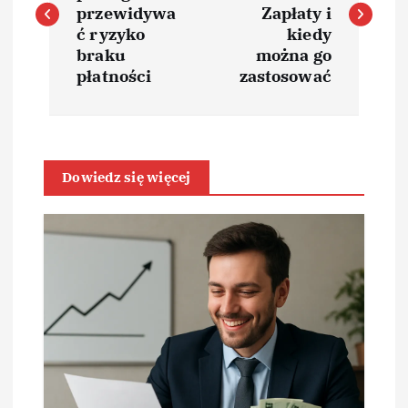
w
przewidywa
Zapłaty i
ć ryzyko
kiedy
i
braku
można go
płatności
zastosować
g
a
Dowiedz się więcej
c
j
a
w
p