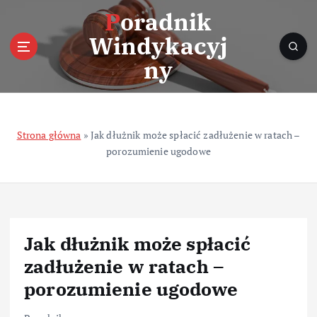
S
Poradnik
k
Windykacyj
i
p
ny
t
o
c
o
Strona główna
»
Jak dłużnik może spłacić zadłużenie w ratach –
n
porozumienie ugodowe
t
e
n
t
Jak dłużnik może spłacić
zadłużenie w ratach –
porozumienie ugodowe