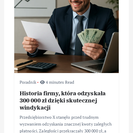
w
p
i
s
u
Poradnik
4 minutes Read
Historia firmy, która odzyskała
300 000 zł dzięki skutecznej
windykacji
Przedsiębiorstwo X stanęło przed trudnym
wyzwaniem odzyskania znacznej kwoty zaległych
płatności. Zaległości przekraczały 300 000 zł, a