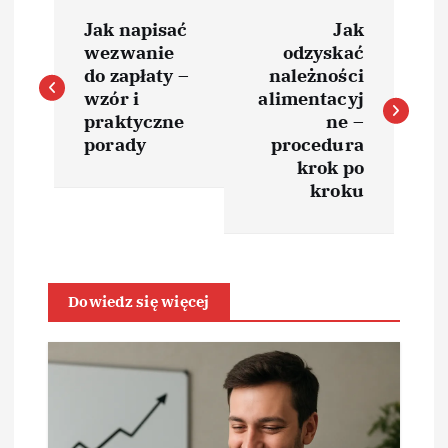
N
Jak napisać
Jak
a
wezwanie
odzyskać
do zapłaty –
należności
w
wzór i
alimentacyj
praktyczne
ne –
i
porady
procedura
krok po
kroku
g
a
c
Dowiedz się więcej
j
a