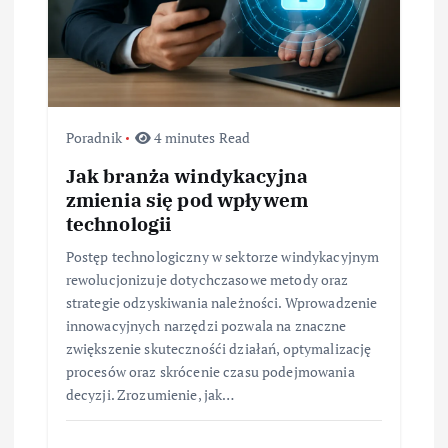
Poradnik
4 minutes Read
Jak branża windykacyjna
zmienia się pod wpływem
technologii
Postęp technologiczny w sektorze windykacyjnym
rewolucjonizuje dotychczasowe metody oraz
strategie odzyskiwania należności. Wprowadzenie
innowacyjnych narzędzi pozwala na znaczne
zwiększenie skutecznośći działań, optymalizację
procesów oraz skrócenie czasu podejmowania
decyzji. Zrozumienie, jak…