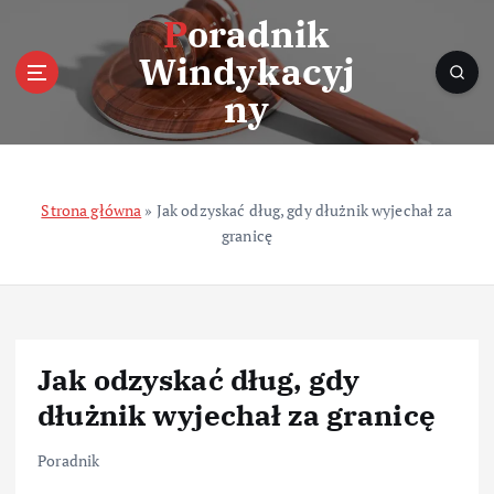
S
Poradnik
k
Windykacyj
i
p
ny
t
o
c
o
Strona główna
»
Jak odzyskać dług, gdy dłużnik wyjechał za
n
granicę
t
e
n
t
Jak odzyskać dług, gdy
dłużnik wyjechał za granicę
Poradnik