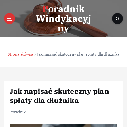
S
Poradnik
k
Windykacyj
i
p
ny
t
o
c
o
Strona główna
»
Jak napisać skuteczny plan spłaty dla dłużnika
n
t
e
n
t
Jak napisać skuteczny plan
spłaty dla dłużnika
Poradnik