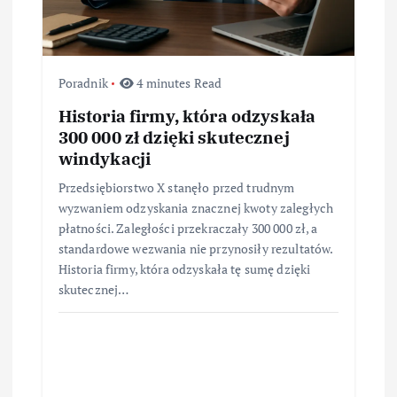
s
u
Poradnik
4 minutes Read
Historia firmy, która odzyskała
300 000 zł dzięki skutecznej
windykacji
Przedsiębiorstwo X stanęło przed trudnym
wyzwaniem odzyskania znacznej kwoty zaległych
płatności. Zaległości przekraczały 300 000 zł, a
standardowe wezwania nie przynosiły rezultatów.
Historia firmy, która odzyskała tę sumę dzięki
skutecznej…