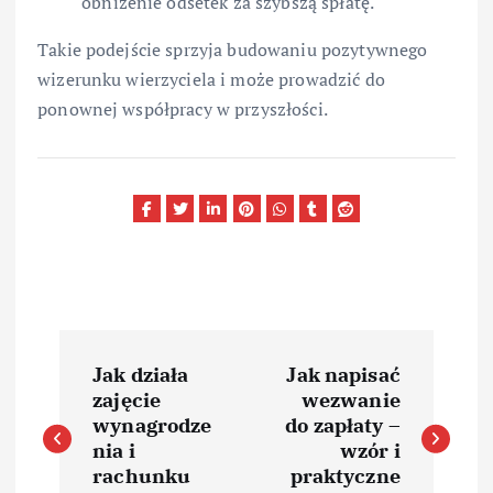
obniżenie odsetek za szybszą spłatę.
Takie podejście sprzyja budowaniu pozytywnego
wizerunku wierzyciela i może prowadzić do
ponownej współpracy w przyszłości.
N
Jak działa
Jak napisać
a
zajęcie
wezwanie
wynagrodze
do zapłaty –
w
nia i
wzór i
rachunku
praktyczne