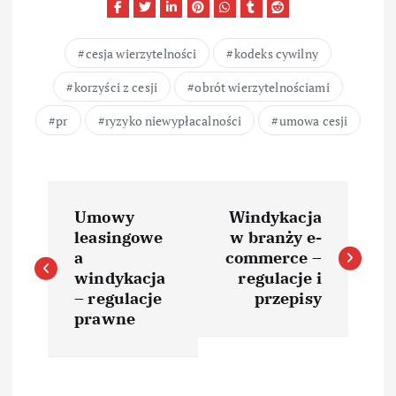
cesja wierzytelności
kodeks cywilny
korzyści z cesji
obrót wierzytelnościami
pr
ryzyko niewypłacalności
umowa cesji
N
Umowy
Windykacja
a
leasingowe
w branży e-
a
commerce –
w
windykacja
regulacje i
– regulacje
przepisy
i
prawne
g