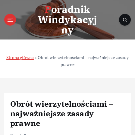
S
Poradnik
k
Windykacyj
i
p
ny
t
o
c
o
Strona główna
»
Obrót wierzytelnościami – najważniejsze zasady
n
prawne
t
e
n
t
Obrót wierzytelnościami –
najważniejsze zasady
prawne