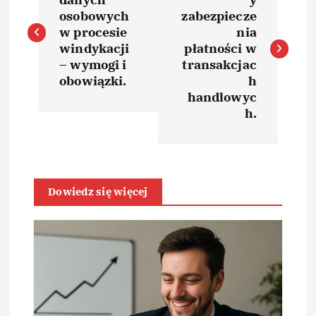
a
osobowych
zabezpiecze
w
w procesie
nia
windykacji
płatności w
i
– wymogi i
transakcjac
obowiązki.
h
handlowyc
g
h.
a
c
Dowiedz się więcej
j
a
w