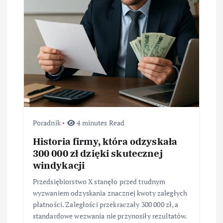
p
i
s
u
Poradnik
4 minutes Read
Historia firmy, która odzyskała
300 000 zł dzięki skutecznej
windykacji
Przedsiębiorstwo X stanęło przed trudnym
wyzwaniem odzyskania znacznej kwoty zaległych
płatności. Zaległości przekraczały 300 000 zł, a
standardowe wezwania nie przynosiły rezultatów.