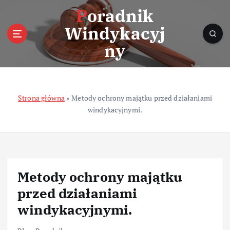
S
Poradnik
k
Windykacyj
i
p
ny
t
o
c
o
Strona główna
»
Metody ochrony majątku przed działaniami
n
windykacyjnymi.
t
e
n
t
Metody ochrony majątku
przed działaniami
windykacyjnymi.