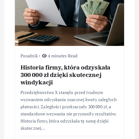
i
s
u
Poradnik
4 minutes Read
Historia firmy, która odzyskała
300 000 zł dzięki skutecznej
windykacji
Przedsiębiorstwo X stanęło przed trudnym
wyzwaniem odzyskania znacznej kwoty zaległych
płatności. Zaległości przekraczały 300 000 zł, a
standardowe wezwania nie przynosiły rezultatów.
Historia firmy, która odzyskała tę sumę dzięki
skutecznej…