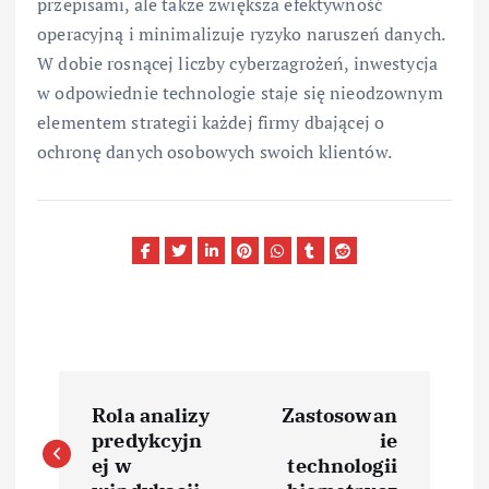
przepisami, ale także zwiększa efektywność
operacyjną i minimalizuje ryzyko naruszeń danych.
W dobie rosnącej liczby cyberzagrożeń, inwestycja
w odpowiednie technologie staje się nieodzownym
elementem strategii każdej firmy dbającej o
ochronę danych osobowych swoich klientów.
N
Rola analizy
Zastosowan
a
predykcyjn
ie
ej w
technologii