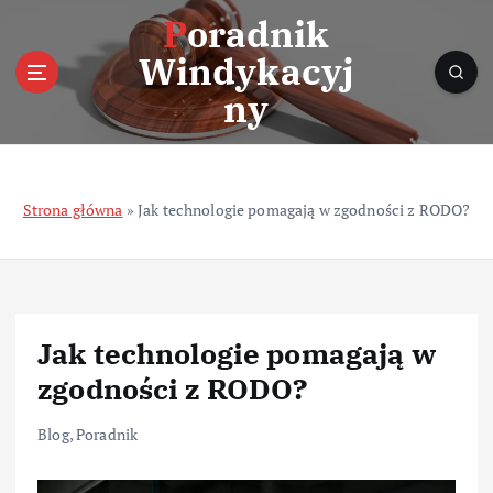
S
Poradnik
k
Windykacyj
i
p
ny
t
o
c
o
Strona główna
»
Jak technologie pomagają w zgodności z RODO?
n
t
e
n
t
Jak technologie pomagają w
zgodności z RODO?
Blog
,
Poradnik