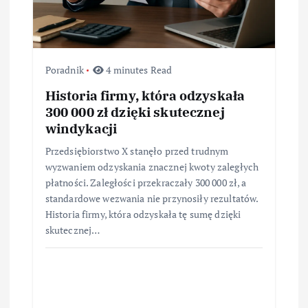
s
u
Poradnik
4 minutes Read
Historia firmy, która odzyskała
300 000 zł dzięki skutecznej
windykacji
Przedsiębiorstwo X stanęło przed trudnym
wyzwaniem odzyskania znacznej kwoty zaległych
płatności. Zaległości przekraczały 300 000 zł, a
standardowe wezwania nie przynosiły rezultatów.
Historia firmy, która odzyskała tę sumę dzięki
skutecznej…