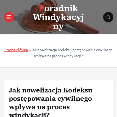
S
Poradnik
k
Windykacyj
i
p
ny
t
o
c
o
Strona główna
»
Jak nowelizacja Kodeksu postępowania cywilnego
n
wpływa na proces windykacji?
t
e
n
t
Jak nowelizacja Kodeksu
postępowania cywilnego
wpływa na proces
windykacji?