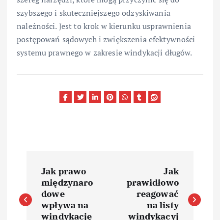
szybszego i skuteczniejszego odzyskiwania
należności. Jest to krok w kierunku usprawnienia
postępowań sądowych i zwiększenia efektywności
systemu prawnego w zakresie windykacji długów.
N
Jak prawo
Jak
a
międzynaro
prawidłowo
dowe
reagować
w
wpływa na
na listy
windykację
windykacyj