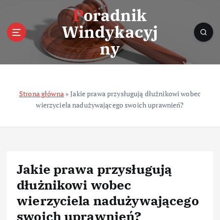
S
Poradnik
k
Windykacyj
i
p
ny
t
o
c
o
Strona główna
»
Jakie prawa przysługują dłużnikowi wobec
n
wierzyciela nadużywającego swoich uprawnień?
t
e
n
t
Jakie prawa przysługują
dłużnikowi wobec
wierzyciela nadużywającego
swoich uprawnień?