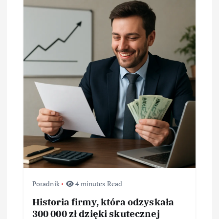
a
w
p
i
s
u
Poradnik
4 minutes Read
Historia firmy, która odzyskała
300 000 zł dzięki skutecznej