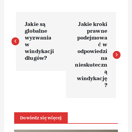
N
Jakie są
Jakie kroki
a
globalne
prawne
wyzwania
podejmowa
w
w
ć w
windykacji
odpowiedzi
i
długów?
na
nieskuteczn
ą
g
windykację
?
a
c
j
Dowiedz się więcej