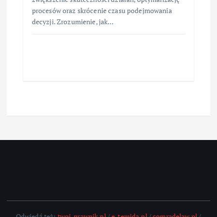
procesów oraz skrócenie czasu podejmowania
decyzji. Zrozumienie, jak…
Odwiedź też:
twoj-prawnik.pl
/
e-temida.pl
/
comradelaw.pl
/