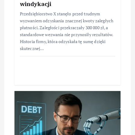
windykacji
Przedsiębiorstwo X stanęło przed trudnym
wyzwaniem odzyskania znacznej kwoty zaległych
płatności. Zaległości przekraczały 300 000 zł, a
standardowe wezwania nie przynosiły rezultatów.
Historia firmy, która odzyskała tę sumę dzięki
skutecznej…