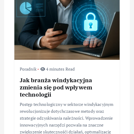
Poradnik
4 minutes Read
Jak branża windykacyjna
zmienia się pod wpływem
technologii
Postęp technologiczny w sektorze windykacyjnym
rewolucjonizuje dotychczasowe metody oraz
strategie odzyskiwania należności. Wprowadzenie
innowacyjnych narzędzi pozwala na znaczne
zwiększenie skutecznośći działań, optymalizację