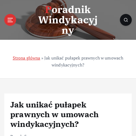
S
Poradnik
k
Windykacyj
i
p
ny
t
o
c
o
Strona główna
»
Jak unikać pułapek prawnych w umowach
n
windykacyjnych?
t
e
n
t
Jak unikać pułapek
prawnych w umowach
windykacyjnych?