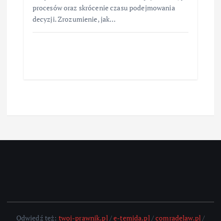
procesów oraz skrócenie czasu podejmowania
decyzji. Zrozumienie, jak…
Odwiedź też:
twoj-prawnik.pl
/
e-temida.pl
/
comradelaw.pl
/