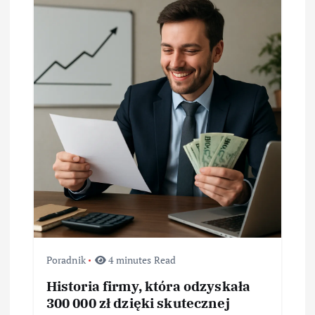
a
w
p
i
s
u
Poradnik
4 minutes Read
Historia firmy, która odzyskała
300 000 zł dzięki skutecznej