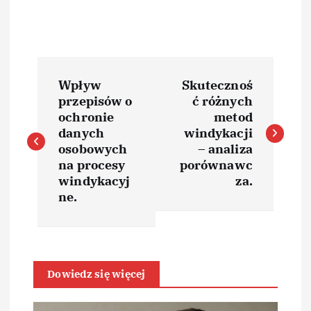
N
Wpływ
Skutecznoś
a
przepisów o
ć różnych
ochronie
metod
w
danych
windykacji
osobowych
– analiza
i
na procesy
porównawc
windykacyj
za.
ne.
g
a
c
Dowiedz się więcej
j