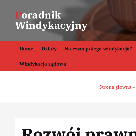
S
Poradnik
k
i
Windykacyjny
p
t
o
Home
Działy
Na czym polega windykacja?
c
o
Windykacja sądowa
n
t
e
Strona główna
n
t
Rozwój prawny