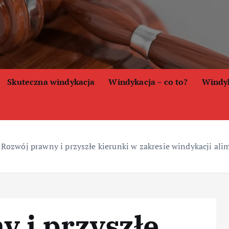
Skuteczna windykacja
Windykacja – co to?
Windyk
»
Rozwój prawny i przyszłe kierunki w zakresie windykacji ali
 i przyszłe