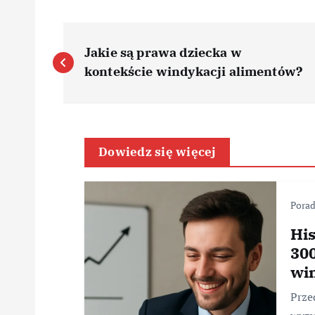
N
Jakie są prawa dziecka w
a
kontekście windykacji alimentów?
w
i
Dowiedz się więcej
g
Porad
a
His
300
c
wi
Prze