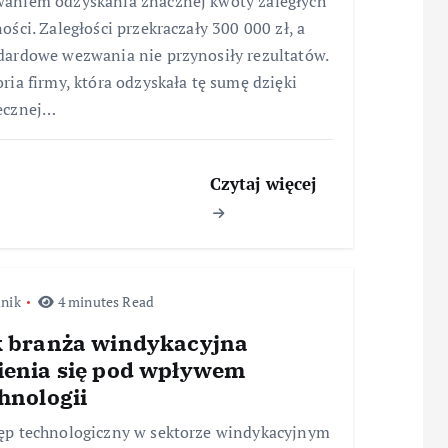
aniem odzyskania znacznej kwoty zaległych
ności. Zaległości przekraczały 300 000 zł, a
dardowe wezwania nie przynosiły rezultatów.
oria firmy, która odzyskała tę sumę dzięki
ecznej…
Czytaj więcej
nik
4 minutes Read
k branża windykacyjna
ienia się pod wpływem
hnologii
ęp technologiczny w sektorze windykacyjnym