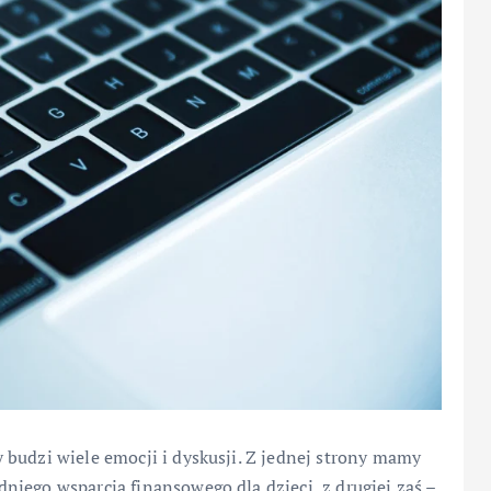
budzi wiele emocji i dyskusji. Z jednej strony mamy
iego wsparcia finansowego dla dzieci, z drugiej zaś –