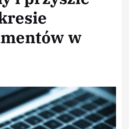
kresie
limentów w