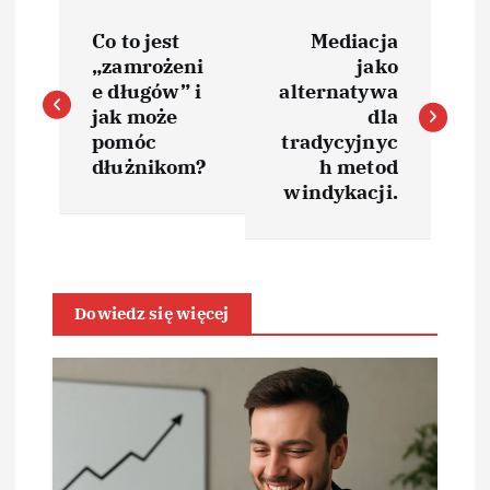
N
Co to jest
Mediacja
a
„zamrożeni
jako
e długów” i
alternatywa
w
jak może
dla
pomóc
tradycyjnyc
i
dłużnikom?
h metod
windykacji.
g
a
Dowiedz się więcej
c
j
a