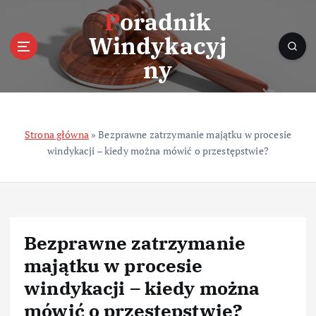
S
Poradnik
k
Windykacyj
i
p
ny
t
o
c
o
Strona główna
»
Bezprawne zatrzymanie majątku w procesie
n
windykacji – kiedy można mówić o przestępstwie?
t
e
n
t
Bezprawne zatrzymanie
majątku w procesie
windykacji – kiedy można
mówić o przestępstwie?