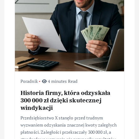
w
p
i
s
u
Poradnik
4 minutes Read
Historia firmy, która odzyskała
300 000 zł dzięki skutecznej
windykacji
Przedsiębiorstwo X stanęło przed trudnym
wyzwaniem odzyskania znacznej kwoty zaległych
płatności. Zaległości przekraczały 300 000 zł, a