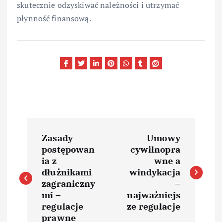
skutecznie odzyskiwać należności i utrzymać
płynność finansową.
N
Zasady
Umowy
a
postępowan
cywilnopra
ia z
wne a
w
dłużnikami
windykacja
zagraniczny
–
i
mi –
najważniejs
regulacje
ze regulacje
prawne