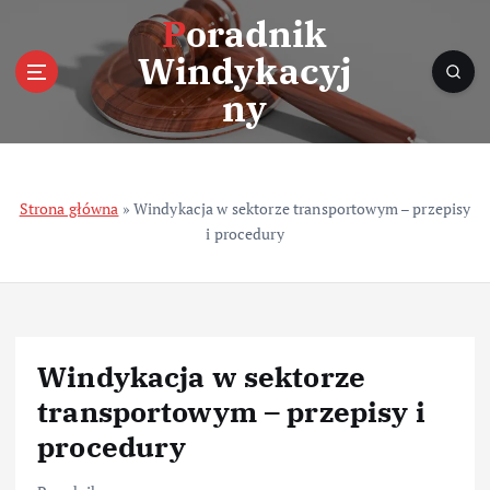
S
Poradnik
k
Windykacyj
i
p
ny
t
o
c
o
Strona główna
»
Windykacja w sektorze transportowym – przepisy
n
i procedury
t
e
n
t
Windykacja w sektorze
transportowym – przepisy i
procedury