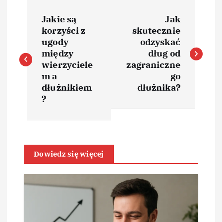
N
Jakie są
Jak
a
korzyści z
skutecznie
ugody
odzyskać
w
między
dług od
wierzyciele
zagraniczne
i
m a
go
dłużnikiem
dłużnika?
?
g
a
c
Dowiedz się więcej
j
a