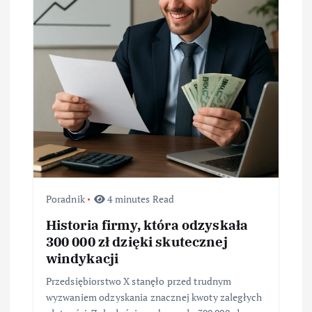
w
p
i
s
u
Poradnik
4 minutes Read
Historia firmy, która odzyskała
300 000 zł dzięki skutecznej
windykacji
Przedsiębiorstwo X stanęło przed trudnym
wyzwaniem odzyskania znacznej kwoty zaległych