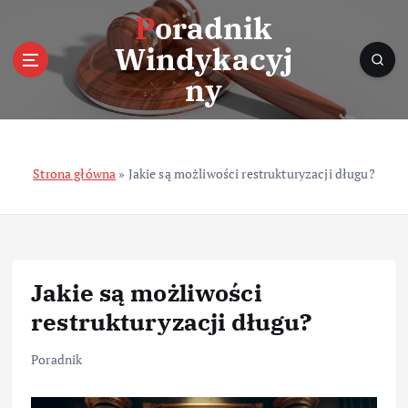
S
Poradnik
k
Windykacyj
i
p
ny
t
o
c
o
Strona główna
»
Jakie są możliwości restrukturyzacji długu?
n
t
e
n
t
Jakie są możliwości
restrukturyzacji długu?
Poradnik